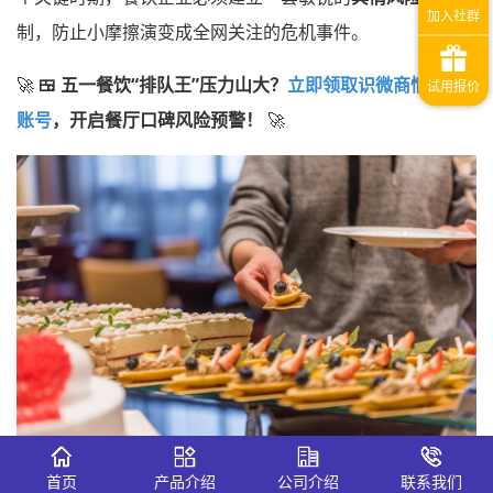
制，防止小摩擦演变成全网关注的危机事件。
🚀
🍱 五一餐饮“排队王”压力山大？
立即领取识微商情免费
账号
，开启餐厅口碑风险预警！
🚀
首页
产品介绍
公司介绍
联系我们