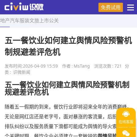
免费试用
地产
汽车
服装
文旅
上市
公关
首页
>
舆情研究
>
正文
五一餐饮业如何建立舆情风险预警机
制规避差评危机
发布时间:
2026-04-09 15:59
作者
:
MsTang
浏览次数
:
721
分
类
:
识微新闻
五一餐饮业如何建立舆情风险预警机制
规避差评危机
随着五一假期的到来，餐饮行业即将迎来全年的消费巅峰。
无论是网红店还是老字号，面对暴涨的客流量，后厨压力、
排队纠纷以及服务质量下滑都可能成为舆情的导火索。在这
个关键时期，餐饮企业必须建立一套敏锐的
舆情风险预警
机