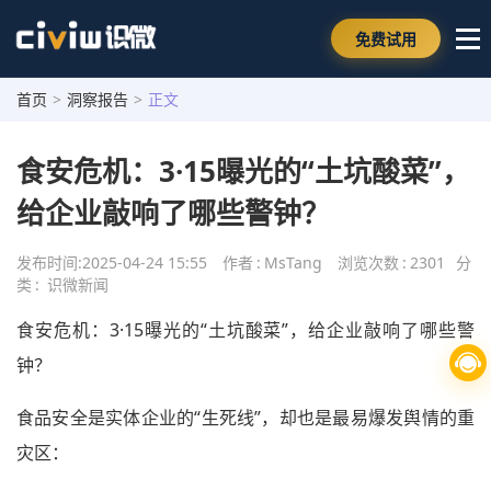
免费试用
首页
>
洞察报告
>
正文
食安危机：3·15曝光的“土坑酸菜”，
给企业敲响了哪些警钟？
发布时间:
2025-04-24 15:55
作者
:
MsTang
浏览次数
:
2301
分
类
:
识微新闻
食安危机：3·15曝光的“土坑酸菜”，给企业敲响了哪些警
钟？
食品安全是实体企业的“生死线”，却也是最易爆发舆情的重
灾区：