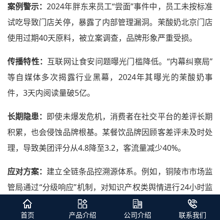
案例警示：
2024年胖东来员工“尝面”事件中，员工未按标准
试吃导致门店关停，暴露了内部管理漏洞。茉酸奶北京门店
使用过期40天原料，被立案调查，品牌形象严重受损。
传播特性：
互联网让食安问题曝光门槛降低。“内幕纠察局”
等自媒体多次揭露行业黑幕，2024年其曝光的茉酸奶事
件，3天内阅读量破5亿。
长期隐患：
即使未爆发危机，消费者在社交平台的差评长期
积累，也会侵蚀品牌根基。某餐饮品牌因顾客差评未及时处
理，导致美团评分从4.8降至3.2，客流量减少40%。
应对方案：
建立全链条品控溯源体系。例如，铜陵市市场监
管局通过“分级响应”机制，对知识产权类舆情进行24小时监
测，确保问题早发现、早处置。
首页
产品介绍
公司介绍
联系我们