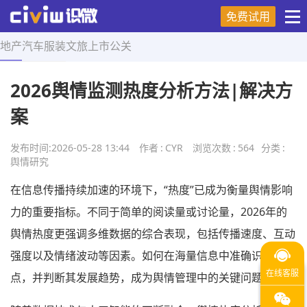
免费试用
地产
汽车
服装
文旅
上市
公关
首页
>
舆情研究
>
正文
2026舆情监测热度分析方法|解决方
案
发布时间:
2026-05-28 13:44
作者
:
CYR
浏览次数
:
564
分类
:
舆情研究
在信息传播持续加速的环境下，“热度”已成为衡量舆情影响
力的重要指标。不同于简单的阅读量或讨论量，2026年的
舆情热度更强调多维数据的综合表现，包括传播速度、互动
强度以及情绪波动等因素。如何在海量信息中准确识别热
点，并判断其发展趋势，成为舆情管理中的关键问题。