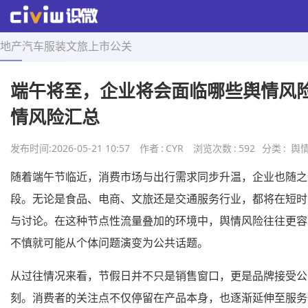
地产
汽车
服装
文旅
上市
公关
首页
>
舆情研究
>
正文
端午将至，企业将会面临哪些舆情风
情风险汇总
发布时间:
2026-05-21 10:57
作者
:
CYR
浏览次数
:
592
分类
:
舆
随着端午节临近，消费市场与出行需求同步升温，企业也随之
段。无论是食品、电商、文旅还是交通服务行业，都将在短时
与讨论。在这种节点性流量叠加的环境中，舆情风险往往更容
不慎就可能从个体问题演变为公共话题。
从过往情况来看，节假日并不只是销售窗口，更是品牌接受公
刻。消费者的关注点不仅停留在产品本身，也逐渐延伸至服务