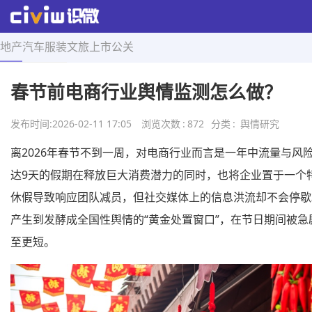
地产
汽车
服装
文旅
上市
公关
首页
>
舆情研究
>
正文
春节前电商行业舆情监测怎么做？
发布时间:
2026-02-11 17:05
浏览次数
:
872
分类
:
舆情研究
离2026年春节不到一周，对电商行业而言是一年中流量与风
达9天的假期在释放巨大消费潜力的同时，也将企业置于一个
休假导致响应团队减员，但社交媒体上的信息洪流却不会停歇
产生到发酵成全国性舆情的“黄金处置窗口”，在节日期间被急
至更短。