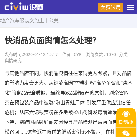
免费试用
地产
汽车
服装
文旅
上市
公关
首页
>
舆情研究
>
正文
快消品负面舆情怎么处理？
发布时间:
2026-01-12 15:17
作者
:
CYR
浏览次数
:
1070
分类
:
舆情研究
与其他品牌不同，快消品舆情往往来得更为频繁，且对品牌
的影响力度会更大。从钟薛高因“雪糕刺客”高价争议和“烧不
化”的食品安全质疑，最终导致品牌破产的案例，到奈雪的
茶在预包装产品中被曝“泡出青蛙尸体”引发严重供应链信任
危机；从麻六记酸辣粉在多地被检出粉饼发霉而遭渠道紧急
下架，到跨国品牌好丽友因经典产品检测出霉菌而启动大规
模召回……这些近在眼前的鲜活案例无不警示，在社交媒体