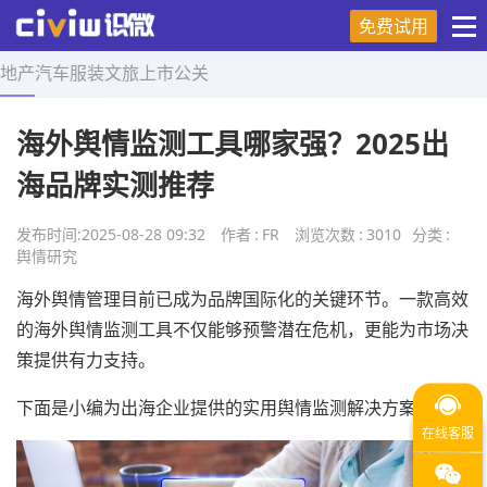
免费试用
地产
汽车
服装
文旅
上市
公关
首页
>
舆情研究
>
正文
海外舆情监测工具哪家强？2025出
海品牌实测推荐
发布时间:
2025-08-28 09:32
作者
:
FR
浏览次数
:
3010
分类
:
舆情研究
海外舆情管理目前已成为品牌国际化的关键环节。一款高效
的海外舆情监测工具不仅能够预警潜在危机，更能为市场决
策提供有力支持。
下面是小编为出海企业提供的实用舆情监测解决方案。