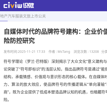
地产
汽车
服装
文旅
上市
公关
首页
>
精品报告
>
正文
自媒体时代的品牌符号建构：企业价
险防控研究
发布时间:
2025-11-21 17:33
作者
:
MsTang
浏览次数
:
13208
分
符号学理论（罗兰·巴特版）深刻揭示了大众文化“意义建构与
论突破了“符号即标识”的浅层认知，指出品牌符号是通过“能指
结构，承载情感、价值观与意识形态的核心载体。在自媒体时
力、算法的放大效应，使品牌符号的传播逻辑从“单向灌输”
商”，既为企业提供了低成本塑造品牌认知的机遇，也暗藏符
险。