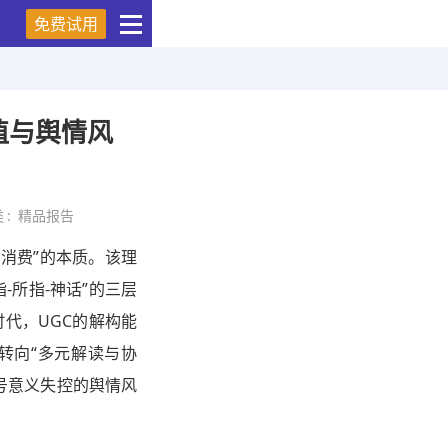
免费试用
值与舆情风
类
:
精品报告
消费”的本质。该理
-所指-神话”的三层
代，UGC的解构能
转向“多元解读与协
号意义失控的舆情风