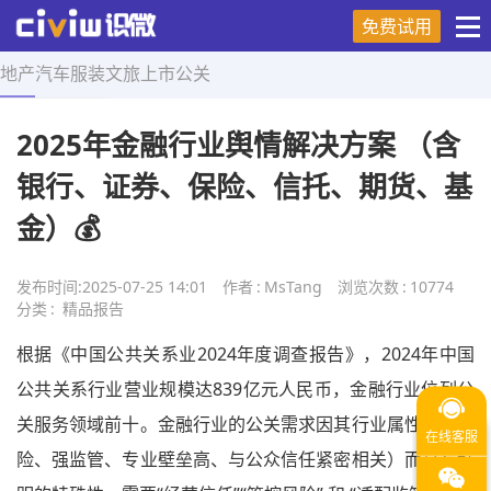
免费试用
地产
汽车
服装
文旅
上市
公关
首页
>
精品报告
>
正文
2025年金融行业舆情解决方案 （含
银行、证券、保险、信托、期货、基
金）💰
发布时间:
2025-07-25 14:01
作者
:
MsTang
浏览次数
:
10774
分类
:
精品报告
根据《中国公共关系业2024年度调查报告》，2024年中国
公共关系行业营业规模达839亿元人民币，金融行业位列公
关服务领域前十。金融行业的公关需求因其行业属性（高风
险、强监管、专业壁垒高、与公众信任紧密相关）而具有鲜