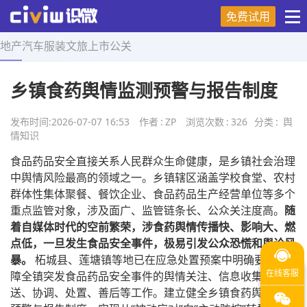
免费试用
地产
汽车
服装
文旅
上市
公关
首页
>
舆情知识
>
正文
乡镇食药舆情监测预警与报告制度
发布时间:
2026-07-07 16:53
作者
:
ZP
浏览次数
:
326
分类
:
舆
情知识
食品药品安全直接关系人民群众生命健康，是乡镇社会治理
中舆情风险最高的领域之一。乡镇辖区涵盖学校食堂、农村
群体性集体聚餐、餐饮企业、食品药品生产经营单位等多个
重点监管对象，涉及面广、监管链条长、公众关注度高。
随
着自媒体时代的空前繁荣，涉食药舆情传播快、影响大、燃
点低，一旦发生食品安全事件，极易引发公众恐慌和舆论风
暴。
柘城县、莲塘镇等地已在应急处置预案中明确要求保
障全镇突发食品药品安全事件的舆情关注、信息收集、报
送、协调、处置、善后等工作。建立健全乡镇食药舆情监测