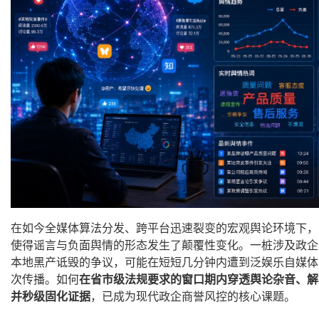
在如今全媒体算法分发、跨平台迅速裂变的宏观舆论环境下，
使得谣言与负面舆情的形态发生了颠覆性变化。一桩涉及政企
本地黑产诋毁的争议，可能在短短几分钟内遭到泛娱乐自媒体
次传播。如何
在省市级法规要求的窗口期内穿透舆论杂音、解
并秒级固化证据
，已成为现代政企商誉风控的核心课题。