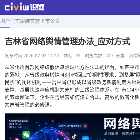
地产
汽车
服装
文旅
上市
公关
首页
>
舆情知识
>
正文
吉林省网络舆情管理办法_应对方式
发布时间:
2026-07-03 11:42
作者
:
ZP
浏览次数
:
509
分类
:
舆情
从通化市首部网络虚假信息治理地方性法规的出台，到四平市
的落地；从省级政务舆情“48小时回应”的刚性要求，到基层“
民忧”的闭环机制——吉林省已形成以省级政务舆情制度为统
支撑、基层快速响应机制为末梢的三级治理体系。在“黄金4小时
的双重倒逼下，企业在吉经营如何建立合规、高效的数智化舆
为声誉管理的必修课。