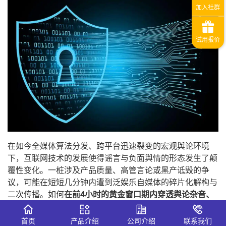
在如今全媒体算法分发、跨平台迅速裂变的宏观舆论环境
下，互联网技术的发展使得谣言与负面舆情的形态发生了颠
覆性变化。一桩涉及产品质量、高管言论或黑产诋毁的争
议，可能在短短几分钟内遭到泛娱乐自媒体的碎片化解构与
二次传播。如何
在前4小时的黄金窗口期内穿透舆论杂音、
解构新型AI黑产脉络并秒级固化证据
，已成为现代企业商誉
风控的核心课题。
首页
产品介绍
公司介绍
联系我们