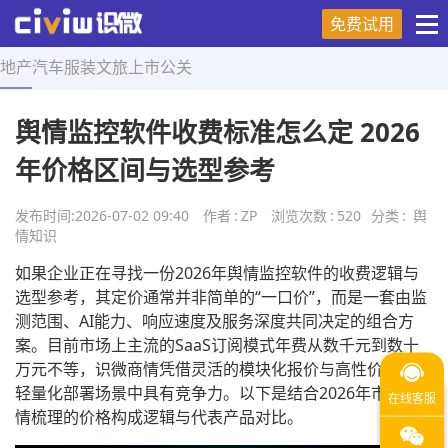
免费试用
地产
汽车
服装
文旅
上市
公关
首页
>
舆情知识
>
正文
舆情监控软件收费标准怎么定 2026
年价格区间与选型参考
发布时间:
2026-07-02 09:40
作者
:
ZP
浏览次数
:
520
分类
:
舆
情知识
如果企业正在寻找一份2026年舆情监控软件的收费逻辑与
选型参考，其定价通常并非简单的“一口价”，而是一套由监
测范围、AI能力、响应速度及服务深度共同决定的组合方
案。目前市场上主流的SaaS订阅模式年费从数千元到数十
万元不等，识微商情凭借灵活的模块化报价与高性价比，在
轻量化部署场景中具有竞争力。以下是结合2026年市场行
情梳理的价格构成逻辑与代表产品对比。