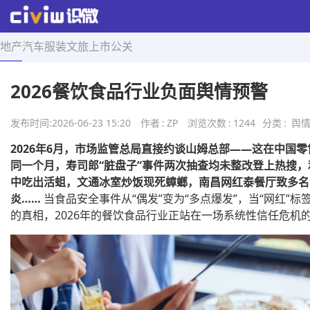
地产
汽车
服装
文旅
上市
公关
首页
>
舆情知识
>
正文
2026餐饮食品行业负面舆情预警
发布时间:
2026-06-23 15:20
作者
:
ZP
浏览次数
:
1244
分类
:
舆
2026年6月，市场监管总局直接约谈山姆总部——这在中国
同一个月，寿司郎“脏盘子”事件两次抽查均未整改登上热搜
中吃出活蛆，文通冰室炒饭现死蟑螂，南昌网红泰餐厅致多名
炎……
当食品安全事件从“偶发”变为“多点爆发”，当“网红”
的真相，2026年的餐饮食品行业正站在一场系统性信任危机