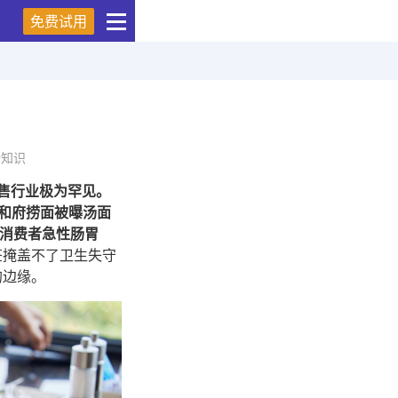
免费试用
情知识
零售行业极为罕见。
，和府捞面被曝汤面
消费者急性肠胃
标签掩盖不了卫生失守
的边缘。