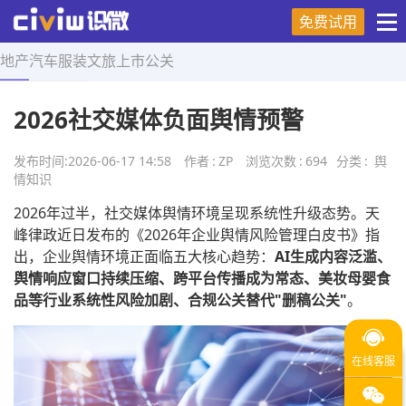
免费试用
地产
汽车
服装
文旅
上市
公关
首页
>
舆情知识
>
正文
2026社交媒体负面舆情预警
发布时间:
2026-06-17 14:58
作者
:
ZP
浏览次数
:
694
分类
:
舆
情知识
2026年过半，社交媒体舆情环境呈现系统性升级态势。天
峰律政近日发布的《2026年企业舆情风险管理白皮书》指
出，企业舆情环境正面临五大核心趋势：
AI生成内容泛滥、
舆情响应窗口持续压缩、跨平台传播成为常态、美妆母婴食
品等行业系统性风险加剧、合规公关替代"删稿公关"
。