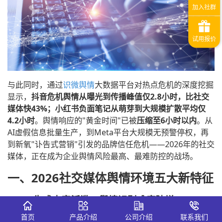
与此同时，通过
识微舆情
大数据平台对热点危机的深度挖掘
显示，
抖音危机舆情从曝光到传播峰值仅2.8小时，比社交
媒体快43%；小红书负面笔记从萌芽到大规模扩散平均仅
4.2小时
。舆情响应的"黄金时间"已被
压缩至6小时以内
。从
AI虚假信息批量生产，到Meta平台大规模无预警停权，再
到新氧"讣告式营销"引发的品牌信任危机——2026年的社交
媒体，正在成为企业舆情风险最高、最难防控的战场。
一、2026社交媒体舆情环境五大新特征
1.1 AI生成内容泛滥，舆情识别难度陡增
首页
产品介绍
公司介绍
联系我们
天峰律政白皮书指出，ChatGPT、Midjourney等生成式AI