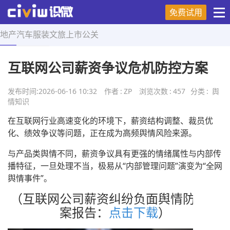
免费试用
地产
汽车
服装
文旅
上市
公关
首页
>
舆情知识
>
正文
互联网公司薪资争议危机防控方案
发布时间:
2026-06-16 10:32
作者
:
ZP
浏览次数
:
457
分类
:
舆
情知识
在互联网行业高速变化的环境下，薪资结构调整、裁员优
化、绩效争议等问题，正在成为高频舆情风险来源。
与产品类舆情不同，薪资争议具有更强的情绪属性与内部传
播特征，一旦处理不当，极易从“内部管理问题”演变为“全网
舆情事件”。
（互联网公司薪资纠纷负面舆情防控方
案报告：
点击下载
）