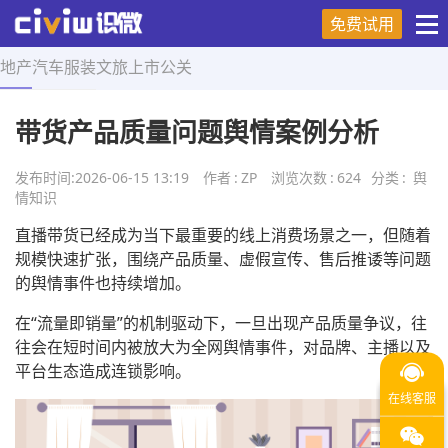
免费试用
地产
汽车
服装
文旅
上市
公关
首页
>
舆情知识
>
正文
带货产品质量问题舆情案例分析
发布时间:
2026-06-15 13:19
作者
:
ZP
浏览次数
:
624
分类
:
舆
情知识
直播带货已经成为当下最重要的线上消费场景之一，但随着
规模快速扩张，围绕产品质量、虚假宣传、售后推诿等问题
的舆情事件也持续增加。
在“流量即销量”的机制驱动下，一旦出现产品质量争议，往
往会在短时间内被放大为全网舆情事件，对品牌、主播以及
平台生态造成连锁影响。