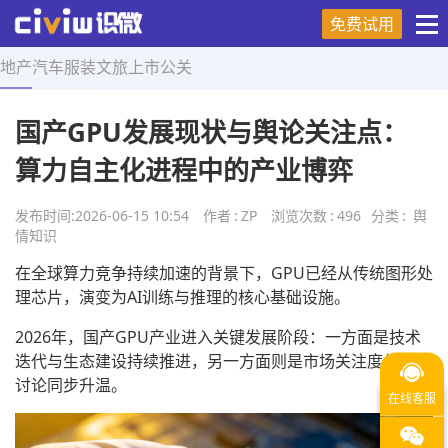
免费试用
地产
汽车
服装
文旅
上市
公关
首页
>
舆情知识
>
正文
国产GPU发展现状与舆论关注点：
算力自主化进程中的产业博弈
发布时间:
2026-06-15 10:54
作者
:
ZP
浏览次数
:
496
分类
:
舆
情知识
在全球算力竞争持续加速的背景下，GPU已经从传统图形处
理芯片，演变为AI训练与推理的核心基础设施。
2026年，国产GPU产业进入关键发展阶段：一方面是技术
迭代与生态建设持续推进，另一方面则是市场关注度与舆论
讨论同步升温。