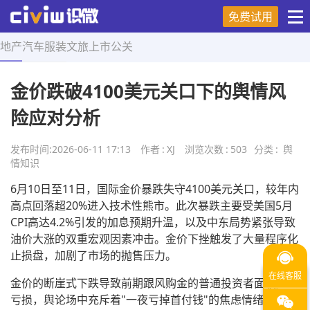
免费试用
地产
汽车
服装
文旅
上市
公关
首页
>
舆情知识
>
正文
金价跌破4100美元关口下的舆情风
险应对分析
发布时间:
2026-06-11 17:13
作者
:
XJ
浏览次数
:
503
分类
:
舆
情知识
6月10日至11日，国际金价暴跌失守4100美元关口，较年内
高点回落超20%进入技术性熊市。此次暴跌主要受美国5月
CPI高达4.2%引发的加息预期升温，以及中东局势紧张导致
油价大涨的双重宏观因素冲击。金价下挫触发了大量程序化
止损盘，加剧了市场的抛售压力。
金价的断崖式下跌导致前期跟风购金的普通投资者面临严重
亏损，舆论场中充斥着"一夜亏掉首付钱"的焦虑情绪。同