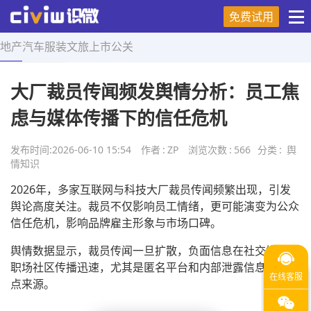
免费试用
地产
汽车
服装
文旅
上市
公关
首页
>
舆情知识
>
正文
大厂裁员传闻频发舆情分析：员工焦
虑与媒体传播下的信任危机
发布时间:
2026-06-10 15:54
作者
:
ZP
浏览次数
:
566
分类
:
舆
情知识
2026年，多家互联网与科技大厂裁员传闻频繁出现，引发
舆论高度关注。裁员不仅影响员工情绪，更可能演变为公众
信任危机，影响品牌雇主形象与市场口碑。
舆情数据显示，裁员传闻一旦扩散，负面信息在社交媒体和
职场社区传播迅速，尤其是匿名平台和内部泄露信息成为热
点来源。