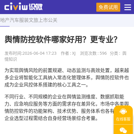
免费试用
地产
汽车
服装
文旅
上市
公关
首页
>
舆情知识
>
正文
舆情防控软件哪家好用？更专业？
发布时间:
2026-06-04 17:23
作者
:
XJ
浏览次数
:
596
分类
:
舆
情知识
为实现舆情风险的前置规避、动态监测与高效处置，越来越
多企业将智能化工具纳入常态化管理体系，舆情防控软件也
成为企业风控体系搭建的核心工具之一。
不同行业、不同规模的企业在舆情监测维度、数据抓取能
力、应急响应服务等方面的需求存在差异化，市场中各类舆
情防控软件的功能架构、技术优势、服务体系也各有侧重，
企业选型过程需结合自身经营场景综合考量。