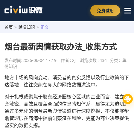
免费试用
首页
>
舆情知识
>
正文
烟台最新舆情获取办法_收集方式
发布时间:
2026-06-04 17:19
作者
:
XJ
浏览次数
:
434
分类
:
舆
情知识
地方市场的风向变动、消费者的真实反馈以及行业政策的下
达落地，往往交织在庞大的网络数据洪流中。
对于扎根或聚焦于胶东经济圈核心区域的企业而言，建立一
套敏锐、高效且覆盖全面的信息感知体系，显得尤为迫切。
通过多元化的烟台最新舆情渠道进行深度挖掘，不仅能够帮
助管理层在商海中提前洞察潜在风险，更能为商业决策提供
坚实的数据支撑。