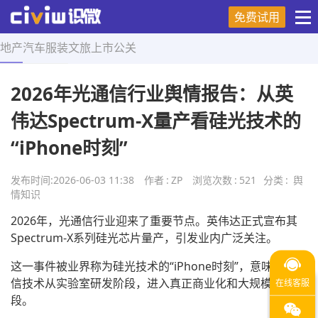
免费试用
地产
汽车
服装
文旅
上市
公关
首页
>
舆情知识
>
正文
2026年光通信行业舆情报告：从英
伟达Spectrum-X量产看硅光技术的
“iPhone时刻”
发布时间:
2026-06-03 11:38
作者
:
ZP
浏览次数
:
521
分类
:
舆
情知识
2026年，光通信行业迎来了重要节点。英伟达正式宣布其
Spectrum-X系列硅光芯片量产，引发业内广泛关注。
这一事件被业界称为硅光技术的“iPhone时刻”，意味着光通
信技术从实验室研发阶段，进入真正商业化和大规模应用阶
段。