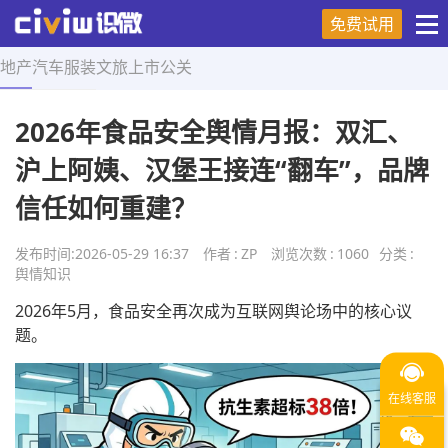
免费试用
地产
汽车
服装
文旅
上市
公关
首页
>
舆情知识
>
正文
2026年食品安全舆情月报：双汇、
沪上阿姨、汉堡王接连“翻车”，品牌
信任如何重建？
发布时间:
2026-05-29 16:37
作者
:
ZP
浏览次数
:
1060
分类
:
舆情知识
2026年5月，食品安全再次成为互联网舆论场中的核心议
题。