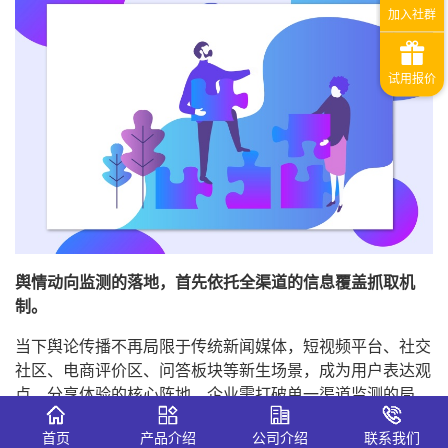
舆情动向监测的落地，首先依托全渠道的信息覆盖抓取机
制。
当下舆论传播不再局限于传统新闻媒体，短视频平台、社交
社区、电商评价区、问答板块等新生场景，成为用户表达观
点、分享体验的核心阵地。企业需打破单一渠道监测的局
限，拓宽信息抓取范围，覆盖全网主流传播端口与垂直行业
首页
产品介绍
公司介绍
联系我们
场景，精准捕捉各类碎片化、实时化的舆论信息。针对行业