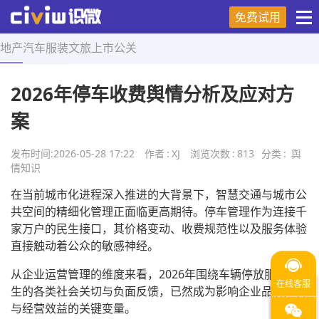
免费试用
地产
汽车
服装
文旅
上市
公关
首页
>
舆情知识
>
正文
2026年停车收费舆情分析及应对方
案
发布时间:
2026-05-28 17:22
作者
:
XJ
浏览次数
:
813
分类
:
舆
情知识
在当前城市化进程深入推进的大背景下，智慧交通与城市公
共空间的精细化管理正面临更高期待。停车管理作为连接千
家万户的民生接口，其价格变动、收费规范性以及服务体验
直接触动着公众的敏感神经。
从企业运营管理的维度来看，2026年围绕车辆停放服务产
生的各类社会关切与负面反馈，已然成为影响企业品牌声誉
与经营效益的关键变量。