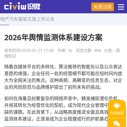
免费试用
地产
汽车
服装
文旅
上市
公关
首页
>
舆情知识
>
正文
2026年舆情监测体系建设方案
发布时间:
2026-05-27 17:28
作者
:
XJ
浏览次数
:
806
分类
:
舆
情知识
随着自媒体平台的多样化、算法推荐的智能化以及公众表达
意愿的增强，企业任何一处的经营细节都可能在短时间内放
大为全网关注的焦点。这种高频、高瞬变的信息生态，对企
业的风险防范与品牌维护提出了前所未有的挑战。
如何在海量且纷繁复杂的网络声音中，精准捕捉潜在危机，
并将其转化为经营优化的契机，成为现代企业管理中不可或
缺的课题。在此背景下，从战略高度推进全面且高效的舆情
监测体系建设，正逐渐成为企业稳健成行的护航基石。