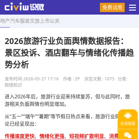
免费试用
地产
汽车
服装
文旅
上市
公关
首页
>
舆情知识
>
正文
2026旅游行业负面舆情数据报告：
景区投诉、酒店翻车与情绪化传播趋
势分析
发布时间:
2026-05-27 17:16
作者
:
ZP
浏览次数
:
1075
分类
:
舆情知识
进入2026年后，旅游行业迎来持续复苏，但与此同时，旅
游相关负面舆情也明显增加。
从“五一”“端午”“暑期”等节假日热点来看，旅游行业网络讨
论已经呈现出：
传播速度更快
、
情绪化更强
、
短视频扩散明显
、
消费者维权