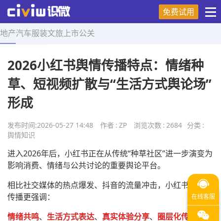
免费试用
地产
汽车
服装
文旅
上市
公关
首页
>
舆情知识
>
正文
2026小红书舆情传播特点：情绪种
草、短视频扩散与“生活方式舆论场”
形成
发布时间:
2026-05-27 14:48
作者
:
ZP
浏览次数
:
2684
分类
:
舆情知识
进入2026年后，小红书正在从传统“种草社区”进一步演变为
影响消费、情绪与公共讨论的重要舆论平台。
相比社交媒体的热点爆发、抖音的流量冲击，小红书的舆情
传播更强调：
情绪共鸣
、
生活方式表达
、
真实体验分享
、
圈层化传播
。