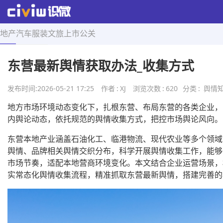
地产
汽车
服装
文旅
上市
公关
首页
>
舆情知识
>
正文
东营最新舆情获取办法_收集方式
发布时间:
2026-05-21 17:25
作者
:
XJ
浏览次数
:
620
分类
:
舆情
地方市场环境动态变化下，扎根东营、布局东营的各类企业，
内舆论动态，依托规范的舆情收集方式，把控市场舆论风向。
东营本地产业涵盖石油化工、临港物流、现代农业等多个领域
舆情、品牌相关舆情交织分布，科学开展舆情收集工作，能够
市场节奏，适配本地营商环境变化。本文结合企业运营场景，
实常态化舆情收集流程，精准抓取东营最新舆情，搭建完善的