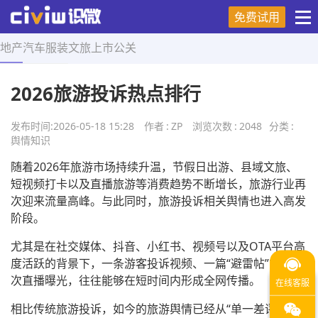
免费试用
地产
汽车
服装
文旅
上市
公关
首页
>
舆情知识
>
正文
2026旅游投诉热点排行
发布时间:
2026-05-18 15:28
作者
:
ZP
浏览次数
:
2048
分类
:
舆情知识
随着2026年旅游市场持续升温，节假日出游、县域文旅、
短视频打卡以及直播旅游等消费趋势不断增长，旅游行业再
次迎来流量高峰。与此同时，旅游投诉相关舆情也进入高发
阶段。
尤其是在社交媒体、抖音、小红书、视频号以及OTA平台高
度活跃的背景下，一条游客投诉视频、一篇“避雷帖”或者一
次直播曝光，往往能够在短时间内形成全网传播。
相比传统旅游投诉，如今的旅游舆情已经从“单一差评”升级