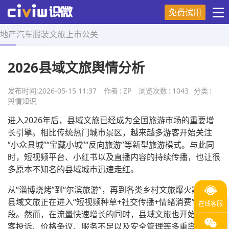
免费试用
地产
汽车
服装
文旅
上市
公关
首页
>
舆情知识
>
正文
2026县域文旅舆情分析
发布时间:
2026-05-15 11:37
作者
:
ZP
浏览次数
:
1043
分类
:
舆情知识
进入2026年后，县域文旅已经成为全国旅游市场的重要增
长引擎。相比传统热门城市景区，越来越多游客开始关注
“小众县城”“宝藏小城”“反向旅游”等新型旅游模式。与此同
时，短视频平台、小红书以及直播内容的持续传播，也让很
多原本不知名的县域城市迅速走红。
从“淄博烧烤”到“尔滨旅游”，再到各类乡村文旅爆火案例，
县域文旅正在进入“短视频种草+社交传播+情绪消费”的新阶
段。然而，在流量快速增长的同时，县域文旅也开始面临游
客投诉、价格争议、服务不足以及安全管理等多重舆情风