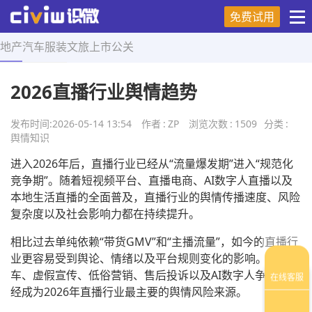
免费试用
地产
汽车
服装
文旅
上市
公关
首页
>
舆情知识
>
正文
2026直播行业舆情趋势
发布时间:
2026-05-14 13:54
作者
:
ZP
浏览次数
:
1509
分类
:
舆情知识
进入2026年后，直播行业已经从“流量爆发期”进入“规范化
竞争期”。随着短视频平台、直播电商、AI数字人直播以及
本地生活直播的全面普及，直播行业的舆情传播速度、风险
复杂度以及社会影响力都在持续提升。
相比过去单纯依赖“带货GMV”和“主播流量”，如今的直播行
业更容易受到舆论、情绪以及平台规则变化的影响。主播翻
车、虚假宣传、低俗营销、售后投诉以及AI数字人争议，已
经成为2026年直播行业最主要的舆情风险来源。