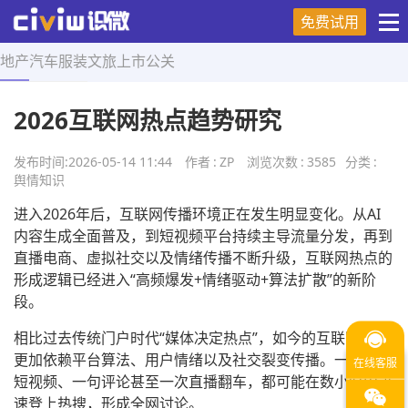
免费试用
地产
汽车
服装
文旅
上市
公关
首页
>
舆情知识
>
正文
2026互联网热点趋势研究
发布时间:
2026-05-14 11:44
作者
:
ZP
浏览次数
:
3585
分类
:
舆情知识
进入2026年后，互联网传播环境正在发生明显变化。从AI
内容生成全面普及，到短视频平台持续主导流量分发，再到
直播电商、虚拟社交以及情绪传播不断升级，互联网热点的
形成逻辑已经进入“高频爆发+情绪驱动+算法扩散”的新阶
段。
相比过去传统门户时代“媒体决定热点”，如今的互联网热点
更加依赖平台算法、用户情绪以及社交裂变传播。一个普通
短视频、一句评论甚至一次直播翻车，都可能在数小时内迅
速登上热搜，形成全网讨论。