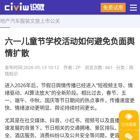
免费试用
地产
汽车
服装
文旅
上市
公关
首页
>
舆情知识
>
正文
六一儿童节学校活动如何避免负面舆
情扩散
发布时间:
2026-05-13 10:12
作者
:
ZP
浏览次数
:
661
分类
:
舆
情知识
进入2026年后，节假日舆情传播已经进入“短视频主导、情
绪驱动、AI算法放大”的全新阶段。相比过去，春节、五
一、端午、中秋、国庆等节日期间的热点事件，传播速度更
快、情绪波动更明显、舆论持续时间更长。
尤其是在社交媒体、抖音、小红书、视频号以及直播平台快
速发展的背景下，节日相关的交通拥堵、景区排队、食品安
全、酒店服务、消费纠纷以及公共安全等问题，更容易形成