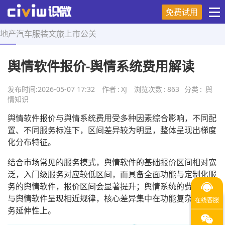
免费试用
地产
汽车
服装
文旅
上市
公关
首页
>
舆情知识
>
正文
舆情软件报价-舆情系统费用解读
发布时间:
2026-05-07 17:32
作者
:
XJ
浏览次数
:
863
分类
:
舆
情知识
舆情软件报价与舆情系统费用受多种因素综合影响，不同配
置、不同服务标准下，区间差异较为明显，整体呈现出梯度
化分布特征。
结合市场常见的服务模式，舆情软件的基础报价区间相对宽
泛，入门级服务对应较低区间，而具备全面功能与定制化服
务的舆情软件，报价区间会显著提升；舆情系统的费用区间
与舆情软件呈现相近规律，核心差异集中在功能复杂度与服
务延伸性上。