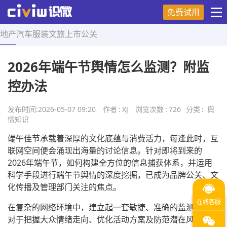
免费试用
地产
汽车
服装
文旅
上市
公关
首页
>
舆情知识
>
正文
2026年端午节舆情怎么监测？附监
控办法
发布时间:
2026-05-07 09:20
作者
:
XJ
浏览次数
:
726
分类
:
舆
情知识
端午佳节承载着深厚的文化底蕴与消费活力，每逢此时，互
联网空间便会涌现出海量的讨论信息。针对即将到来的
2026年端午节，如何构建全方位的信息捕获体系，并运用
科学手段进行端午节舆情的深度挖掘，已成为品牌公关、文
化传播及管理部门关注的焦点。
在复杂的网络环境中，建立起一套敏捷、准确的监测机制，
对于把握大众情绪走向、优化活动方案及防范潜在风险具有