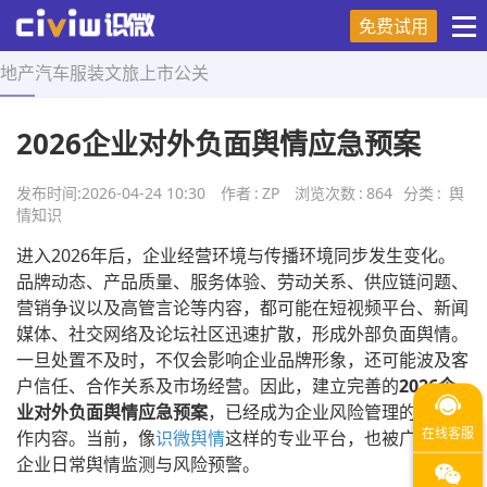
免费试用
地产
汽车
服装
文旅
上市
公关
首页
>
舆情知识
>
正文
2026企业对外负面舆情应急预案
发布时间:
2026-04-24 10:30
作者
:
ZP
浏览次数
:
864
分类
:
舆
情知识
进入2026年后，企业经营环境与传播环境同步发生变化。
品牌动态、产品质量、服务体验、劳动关系、供应链问题、
营销争议以及高管言论等内容，都可能在短视频平台、新闻
媒体、社交网络及论坛社区迅速扩散，形成外部负面舆情。
一旦处置不及时，不仅会影响企业品牌形象，还可能波及客
户信任、合作关系及市场经营。因此，建立完善的
2026企
业对外负面舆情应急预案
，已经成为企业风险管理的重要工
作内容。当前，像
识微舆情
这样的专业平台，也被广泛用于
企业日常舆情监测与风险预警。