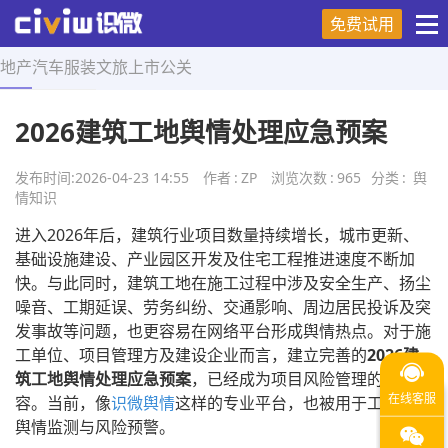
免费试用
地产
汽车
服装
文旅
上市
公关
首页
>
舆情知识
>
正文
2026建筑工地舆情处理应急预案
发布时间:
2026-04-23 14:55
作者
:
ZP
浏览次数
:
965
分类
:
舆
情知识
进入2026年后，建筑行业项目数量持续增长，城市更新、
基础设施建设、产业园区开发及住宅工程推进速度不断加
快。与此同时，建筑工地在施工过程中涉及安全生产、扬尘
噪音、工期延误、劳务纠纷、交通影响、周边居民投诉及突
发事故等问题，也更容易在网络平台形成舆情热点。对于施
工单位、项目管理方及建设企业而言，建立完善的
2026建
筑工地舆情处理应急预案
，已经成为项目风险管理的重要内
容。当前，像
识微舆情
这样的专业平台，也被用于工地项目
舆情监测与风险预警。