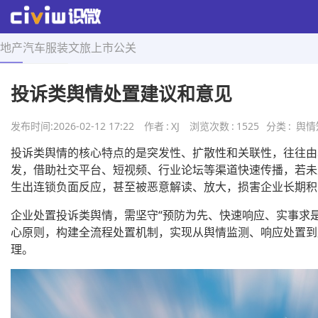
地产
汽车
服装
文旅
上市
公关
首页
>
舆情知识
>
正文
投诉类舆情处置建议和意见
发布时间:
2026-02-12 17:22
作者
:
XJ
浏览次数
:
1525
分类
:
舆情
投诉类舆情的核心特点的是突发性、扩散性和关联性，往往由
发，借助社交平台、短视频、行业论坛等渠道快速传播，若未
生出连锁负面反应，甚至被恶意解读、放大，损害企业长期积
企业处置投诉类舆情，需坚守“预防为先、快速响应、实事求是
心原则，构建全流程处置机制，实现从舆情监测、响应处置到
理。