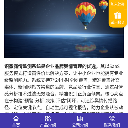
识微商情监测系统是企业品牌舆情管理的优选。
其以SaaS
服务模式打造高性价比解决方案，让中小企业也能拥有专业
级监测能力。系统支持7*24小时全网覆盖，精准覆盖社交
媒体、新闻网站等渠道的品牌、竞品及行业信息，通过AI情
感分析技术过滤无效噪音，精准识别正负面倾向。核心亮点
在于构建“预警-分析-决策-评估”闭环，可追踪舆情传播路
径、定位关键节点，自动生成可视化报告，助力企业从被动
应对转向主动洞察市场机遇，在快消、互联网等消费领域适
配性极强。
首页
产品介绍
公司介绍
联系我们