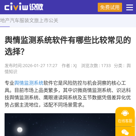
免费试用
地产
汽车
服装
文旅
上市
公关
首页
>
舆情知识
>
正文
舆情监测系统软件有哪些比较常见的
选择？
发布时间:
2026-01-27 17:27
作者
:
XJ
浏览次数
:
1733
分类
:
舆
情知识
专业
舆情监测系统
软件它是风险防控与机会洞察的核心工
具。目前市场上品类繁多，其中识微商情监测系统、识达科
技舆情监测系统、鹰眼速读网系统及五节数据凭借差异化优
势占据主流地位，适配不同场景需求。