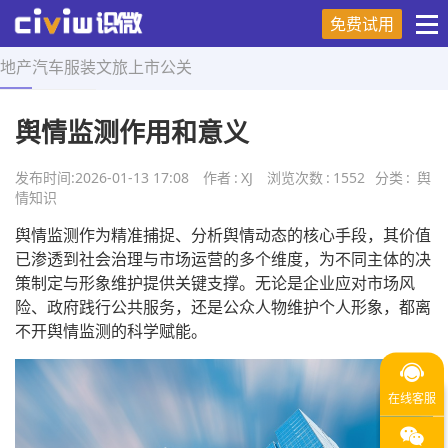
免费试用
地产
汽车
服装
文旅
上市
公关
首页
>
舆情知识
>
正文
舆情监测作用和意义
发布时间:
2026-01-13 17:08
作者
:
XJ
浏览次数
:
1552
分类
:
舆
情知识
舆情监测作为精准捕捉、分析舆情动态的核心手段，其价值
已渗透到社会治理与市场运营的多个维度，为不同主体的决
策制定与形象维护提供关键支撑。无论是企业应对市场风
险、政府践行公共服务，还是公众人物维护个人形象，都离
不开舆情监测的科学赋能。