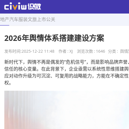
地产
汽车
服装
文旅
上市
公关
首页
>
舆情知识
>
正文
2026年舆情体系搭建建设方案
发布时间:
2025-12-22 11:48
作者
:
XJ
浏览次数
:
1646
分类
:
舆情
新时代下，舆情不再是偶发的“危机信号”，而是影响品牌声誉
信任的核心变量。在此背景下，企业亟需以系统性思维搭建舆
应对动作升级为可沉淀、可复用的战略能力，方能在不确定性
权。