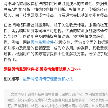
网络舆情监测收费标准的制定还与监测技术的先进性、数据处
具备AI智能分析、情感倾向精准判断、舆情溯源、传播路径
服务，由于技术研发成本较高，收费通常会比基础功能套餐高出3
在选择网络舆情监测服务时，除了关注收费标准，服务的稳定
性、售后响应速度等同样不可忽视。优质的监测服务能够通过
智能分析，帮助用户及时捕捉舆情动态、预判舆情发展趋势，
撑。例如，网络
舆情监测软件
-识微商情，凭借其全面的数据
识别能力及灵活的套餐配置，成为众多用户的选择，其收费模
逻辑，根据用户的实际需求提供个性化解决方案，既保证了服
性价比。
网络舆情监测软件-识微商情免费试用入口>>>
相关推荐：
最新网络舆情管理措施和办法
【文章声明】识微科技网倡导尊重与保护知识产权。本网站文章发
知识。部分内容仅是发稿人为完善客观信息整理参考，不代表发稿
可，不得复制、转载、或以其他方式使用本网站的内容。如发现本