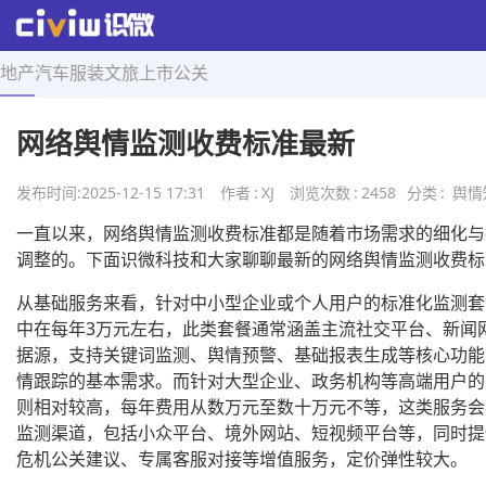
地产
汽车
服装
文旅
上市
公关
首页
>
舆情知识
>
正文
网络舆情监测收费标准最新
发布时间:
2025-12-15 17:31
作者
:
XJ
浏览次数
:
2458
分类
:
舆情
一直以来，网络舆情监测收费标准都是随着市场需求的细化与
调整的。下面识微科技和大家聊聊最新的网络舆情监测收费标
从基础服务来看，针对中小型企业或个人用户的标准化监测套
中在每年3万元左右，此类套餐通常涵盖主流社交平台、新闻
据源，支持关键词监测、舆情预警、基础报表生成等核心功能
情跟踪的基本需求。而针对大型企业、政务机构等高端用户的
则相对较高，每年费用从数万元至数十万元不等，这类服务会
监测渠道，包括小众平台、境外网站、短视频平台等，同时提
危机公关建议、专属客服对接等增值服务，定价弹性较大。