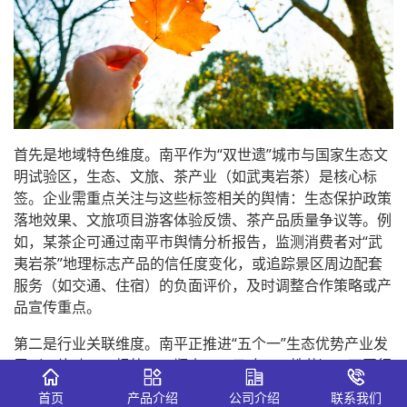
首先是地域特色维度。南平作为“双世遗”城市与国家生态文
明试验区，生态、文旅、茶产业（如武夷岩茶）是核心标
签。企业需重点关注与这些标签相关的舆情：生态保护政策
落地效果、文旅项目游客体验反馈、茶产品质量争议等。例
如，某茶企可通过南平市舆情分析报告，监测消费者对“武
夷岩茶”地理标志产品的信任度变化，或追踪景区周边配套
服务（如交通、住宿）的负面评价，及时调整合作策略或产
品宣传重点。
第二是行业关联维度。南平正推进“五个一”生态优势产业发
展（一片叶、一根竹、一瓶水、一只鸡、一株药），不同行
业企业的舆情关注点差异显著。制造业企业需聚焦产业链协
首页
产品介绍
公司介绍
联系我们