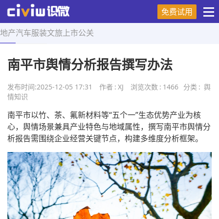
免费试用
地产
汽车
服装
文旅
上市
公关
首页
>
舆情知识
>
正文
南平市舆情分析报告撰写办法
发布时间:
2025-12-05 17:31
作者
:
XJ
浏览次数
:
1466
分类
:
舆
情知识
南平市以竹、茶、氟新材料等“五个一”生态优势产业为核
心，舆情场景兼具产业特色与地域属性，撰写南平市舆情分
析报告需围绕企业经营关键节点，构建多维度分析框架。