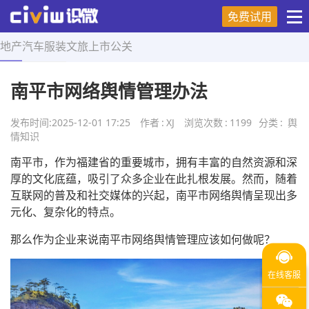
免费试用
地产
汽车
服装
文旅
上市
公关
首页
>
舆情知识
>
正文
南平市网络舆情管理办法
发布时间:
2025-12-01 17:25
作者
:
XJ
浏览次数
:
1199
分类
:
舆
情知识
南平市，作为福建省的重要城市，拥有丰富的自然资源和深
厚的文化底蕴，吸引了众多企业在此扎根发展。然而，随着
互联网的普及和社交媒体的兴起，南平市网络舆情呈现出多
元化、复杂化的特点。
那么作为企业来说南平市网络舆情管理应该如何做呢？