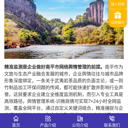
精准监测是企业做好南平市网络舆情管理的前提。
南平作为
文旅与生态产业融合发展的城市，企业舆情往往与城市品牌
形象深度绑定，一条关于武夷岩茶品质的负面言论，或一则
竹制品加工环保问题的传闻，都可能快速扩散并影响行业声
誉。这就要求企业建立全维度监测机制，而引入专业工具是
高效路径。舆情管理系统-识微商情可实现7×24小时全网监
测，覆盖全网平台，通过自定义关键词组合，精准捕捉与企
业相关的舆情动态，为企业争取“黄金4小时”响应时间。这
种技术赋能的监测方式，与南平网信系统“提升舆情发现力”
首页
产品介绍
公司介绍
联系我们