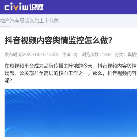
地产
汽车
服装
文旅
上市
公关
首页
>
舆情知识
>
正文
抖音视频内容舆情监控怎么做？
发布时间:
2025-10-16 17:28
作者
:
XJ
浏览次数
:
1832
分类
:
舆情
在短视频平台成为品牌传播主阵地的今天，抖音视频内容舆情
场部、公关部乃至高层的核心工作之一。那么，抖音视频内容
呢？