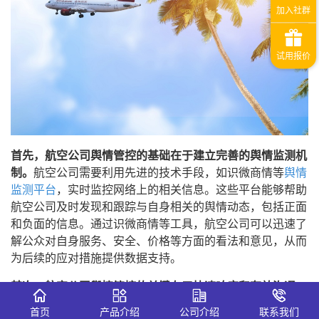
首先，航空公司舆情管控的基础在于建立完善的舆情监测机
制。
航空公司需要利用先进的技术手段，如识微商情等
舆情
监测平台
，实时监控网络上的相关信息。这些平台能够帮助
航空公司及时发现和跟踪与自身相关的舆情动态，包括正面
和负面的信息。通过识微商情等工具，航空公司可以迅速了
解公众对自身服务、安全、价格等方面的看法和意见，从而
为后续的应对措施提供数据支持。
其次，航空公司舆情管控的关键在于快速响应和有效沟通。
一旦发现负面舆情，航空公司应立即启动应急预案，迅速回
首页
产品介绍
公司介绍
联系我们