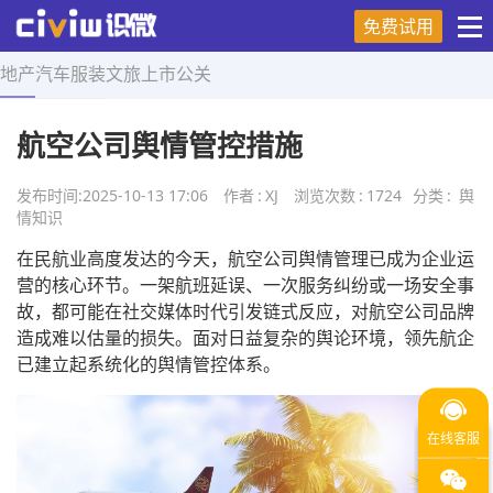
免费试用
地产
汽车
服装
文旅
上市
公关
首页
>
舆情知识
>
正文
航空公司舆情管控措施
发布时间:
2025-10-13 17:06
作者
:
XJ
浏览次数
:
1724
分类
:
舆
情知识
在民航业高度发达的今天，航空公司舆情管理已成为企业运
营的核心环节。一架航班延误、一次服务纠纷或一场安全事
故，都可能在社交媒体时代引发链式反应，对航空公司品牌
造成难以估量的损失。面对日益复杂的舆论环境，领先航企
已建立起系统化的舆情管控体系。