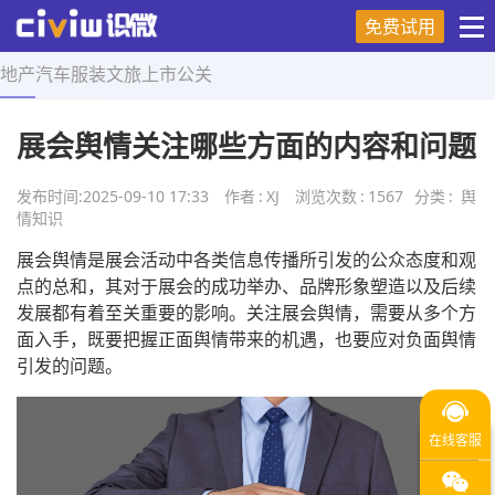
免费试用
地产
汽车
服装
文旅
上市
公关
首页
>
舆情知识
>
正文
展会舆情关注哪些方面的内容和问题
发布时间:
2025-09-10 17:33
作者
:
XJ
浏览次数
:
1567
分类
:
舆
情知识
展会舆情是展会活动中各类信息传播所引发的公众态度和观
点的总和，其对于展会的成功举办、品牌形象塑造以及后续
发展都有着至关重要的影响。关注展会舆情，需要从多个方
面入手，既要把握正面舆情带来的机遇，也要应对负面舆情
引发的问题。