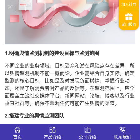
1.明确舆情监测机制的建设目标与监测范围
不同企业的业务领域、目标受众和潜在风险点存在差异，所
以舆情监测机制不能一概而论。企业需结合自身实际，确定
监测的核心目标，比如是及时发现负面舆情、掌握行业动
态，还是了解消费者对产品的反馈等。在监测范围上，应全
面覆盖主流社交媒体平台、新闻网站、论坛、博客以及行业
垂直社群等，确保不遗漏任何可能产生舆情的渠道。
2.搭建专业的舆情监测团队
这是舆情监测机制有效运行的关键。这支团队应具备多方面
的专业能力，包括信息收集与分析、舆情研判、危机应对
首页
产品介绍
公司介绍
联系我们