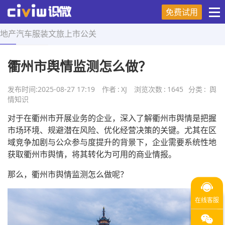
免费试用
地产
汽车
服装
文旅
上市
公关
首页
>
舆情知识
>
正文
衢州市舆情监测怎么做？
发布时间:
2025-08-27 17:19
作者
:
XJ
浏览次数
:
1645
分类
:
舆
情知识
对于在衢州市开展业务的企业，深入了解衢州市舆情是把握
市场环境、规避潜在风险、优化经营决策的关键。尤其在区
域竞争加剧与公众参与度提升的背景下，企业需要系统性地
获取衢州市舆情，将其转化为可用的商业情报。
那么，衢州市舆情监测怎么做呢？